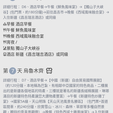
詳細行程： D6、酒店早餐→午餐《鮮魚風味宴》→【獨山子大峽
谷】(包門票，約180分鐘)→前往昌吉市→晚餐《西域風味融合宴》→
入住新疆《昌吉瑞吉酒店》或同級
早餐
酒店早餐
午餐
鮮魚風味宴
晚餐
西域風味融合宴
宵夜
/
景點
獨山子大峽谷
酒店
新疆《昌吉瑞吉酒店》或同級
第
7
天
烏魯木齊
詳細行程： D7、酒店早餐→【中國（新疆）自由貿易國際展館】
（約120分鐘，本地稱為巴紮，有相鄰中亞國家的特色商品，二樓展
出的是新疆各個地區的特產，三樓就是著名的新疆長絨棉展館，琳瑯
滿目的新疆特色特產讓您大讚物產豐富）→午餐《新疆特色炒雞丁
宴》→國家5A級，天山明珠【天山天池風景名勝區】（包門票+首道
區間車，約240分鐘，欣賞雪山、冰川、森林、草原等多種自然景
觀，獨特的垂直景觀帶）→晚餐《特色西域土雞風味宴》→入住新疆