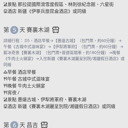
景點
那拉提國際滑雪度假區、林則徐紀念館、六星街
酒店
新疆《伊寧兵旅昆侖酒店》或同級
第
5
天
賽裏木湖
詳細行程： D5、酒店早餐→【惠遠古城】（包門票，約60分鐘）→
午餐《古城中式滋味宴》→【伊犁將軍府】（包門票，約60分鐘）→
藍冰奇景【賽裏木湖】（包門票+首道區間車，約180分鐘）→晚餐
《牛肉土火鍋宴》→入住新疆《賽裏木湖麗呈別院/湘疆假日酒店》或
同級
早餐
酒店早餐
午餐
古城中式滋味宴
晚餐
牛肉土火鍋宴
宵夜
/
景點
惠遠古城、伊犁將軍府、賽裏木湖
酒店
新疆《賽裏木湖麗呈別院/湘疆假日酒店》或同級
第
6
天
昌吉