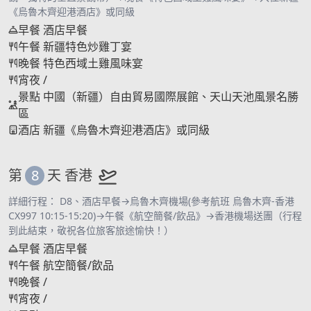
《烏魯木齊迎港酒店》或同級
早餐
酒店早餐
午餐
新疆特色炒雞丁宴
晚餐
特色西域土雞風味宴
宵夜
/
景點
中國（新疆）自由貿易國際展館、天山天池風景名勝
區
酒店
新疆《烏魯木齊迎港酒店》或同級
第
8
天
香港
詳細行程： D8、酒店早餐→烏魯木齊機場(參考航班 烏魯木齊-香港
CX997 10:15-15:20)→午餐《航空簡餐/飲品》→香港機場送團（行程
到此結束，敬祝各位旅客旅途愉快！）
早餐
酒店早餐
午餐
航空簡餐/飲品
晚餐
/
宵夜
/