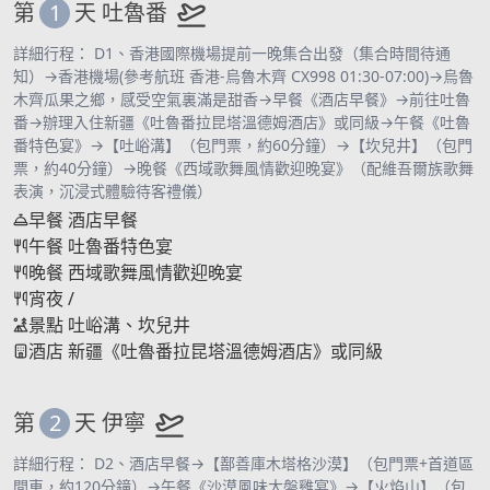
第
1
天
吐魯番
詳細行程： D1、香港國際機場提前一晚集合出發（集合時間待通
知）→香港機場(參考航班 香港-烏魯木齊 CX998 01:30-07:00)→烏魯
木齊瓜果之鄉，感受空氣裏滿是甜香→早餐《酒店早餐》→前往吐魯
番→辦理入住新疆《吐魯番拉昆塔溫德姆酒店》或同級→午餐《吐魯
番特色宴》→【吐峪溝】（包門票，約60分鐘）→【坎兒井】（包門
票，約40分鐘）→晚餐《西域歌舞風情歡迎晚宴》（配維吾爾族歌舞
表演，沉浸式體驗待客禮儀）
早餐
酒店早餐
午餐
吐魯番特色宴
晚餐
西域歌舞風情歡迎晚宴
宵夜
/
景點
吐峪溝、坎兒井
酒店
新疆《吐魯番拉昆塔溫德姆酒店》或同級
第
2
天
伊寧
詳細行程： D2、酒店早餐→【鄯善庫木塔格沙漠】（包門票+首道區
間車，約120分鐘）→午餐《沙漠風味大盤雞宴》→【火焰山】（包