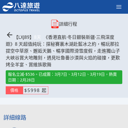
詳細行程
【
LXJ89
】
8
天
《香港直航·冬日銀裝新疆·三飛深度
遊》8 天超值純玩：探秘賽裏木湖赴藍冰之約，暢玩那拉
提空中草原、邂逅天鵝、暢享國際滑雪度假，走進獨山子
大峽谷賞大地雕刻，遇見吐魯番沙漠與火焰的碰撞，更歎
烤全羊宴、賞維族歌舞
報名立減-$536。已成團：3月7日、3月12日、3月19日，熱賣
日期：2月28日
$
5998
起
價格
詳細線路