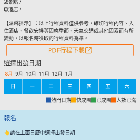
景點
/
酒店
/
【溫馨提示】：以上行程資料僅供參考，確切行程內容、入
住酒店、餐飲安排等因應季節、天氣交通或其他因素而有所
變動，以報名時獲取的行程資料為準。
PDF行程下載
選擇出發日期
8
月
9
月
10
月
11
月
12
月
1
月
日
一
二
三
四
五
六
熱門日期
快成團
已成團
人數已滿
報名
👆請在上面日曆中選擇出發日期