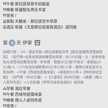
午餐
那拉提草原手抓飯宴
晚餐
新疆馳名烤全羊宴
宵夜
/
景點
天鵝泉、那拉提空中草原
酒店
新疆《文旅那拉提度假酒店》或同級
第
4
天
伊寧
詳細行程： D4、酒店早餐→那拉提銀裝世界【那拉提國際滑雪度假
區】（包門票+包乘坐索道俯瞰雪地草原，約120分鐘。注：如參與景
區內滑雪項目費用自理，參考價：雪圈30元/個/不限次，香蕉船20
元/圈/人，UTV全地形越野車80元/半小時/人等，實際以景區當天公
佈為準）→午餐《西域地道風味宴》→車程約3小時→【林則徐紀念
館】（包門票，約60分鐘）→【六星街】(約90分鐘）→晚餐《煙火
人家特色菜》→入住新疆《伊寧兵旅昆侖酒店》或同級
早餐
酒店早餐
午餐
西域地道風味宴
晚餐
煙火人家特色菜
宵夜
/