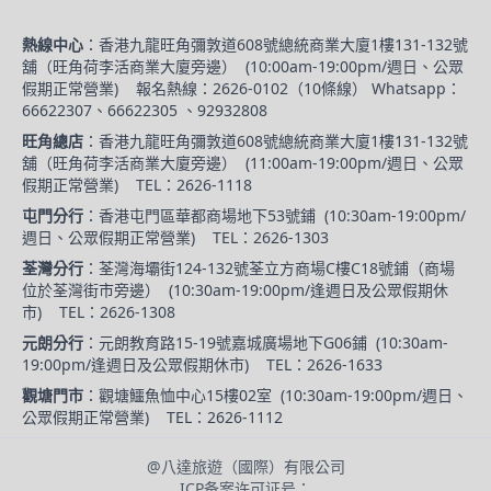
熱線中心
：
香港九龍旺角彌敦道608號總統商業大廈1樓131-132號
舖（旺角荷李活商業大廈旁邊）
(
10:00am-19:00pm/週日、公眾
假期正常營業
)
報名熱線：2626-0102（10條線） Whatsapp：
66622307、66622305 、92932808
旺角總店
：
香港九龍旺角彌敦道608號總統商業大廈1樓131-132號
舖（旺角荷李活商業大廈旁邊）
(
11:00am-19:00pm/週日、公眾
假期正常營業
)
TEL：2626-1118
屯門分行
：
香港屯門區華都商場地下53號鋪
(
10:30am-19:00pm/
週日、公眾假期正常營業
)
TEL：2626-1303
荃灣分行
：
荃灣海壩街124-132號荃立方商場C樓C18號鋪（商場
位於荃灣街市旁邊）
(
10:30am-19:00pm/逢週日及公眾假期休
市
)
TEL：2626-1308
元朗分行
：
元朗教育路15-19號嘉城廣場地下G06鋪
(
10:30am-
19:00pm/逢週日及公眾假期休市
)
TEL：2626-1633
觀塘門市
：
觀塘鱷魚恤中心15樓02室
(
10:30am-19:00pm/週日、
公眾假期正常營業
)
TEL：2626-1112
@
八達旅遊（國際）有限公司
ICP备案许可证号：