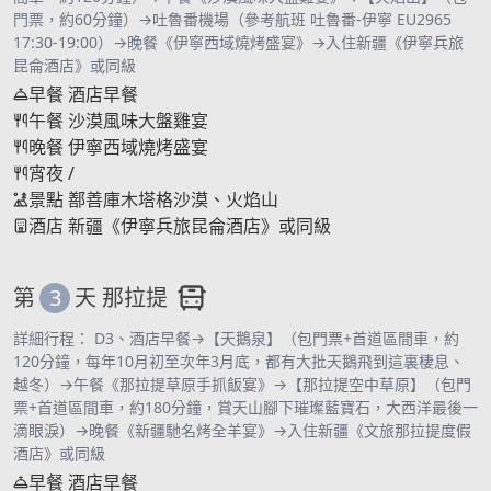
門票，約60分鐘）→吐魯番機場（參考航班 吐魯番-伊寧 EU2965
17:30-19:00）→晚餐《伊寧西域燒烤盛宴》→入住新疆《伊寧兵旅
昆侖酒店》或同級
早餐
酒店早餐
午餐
沙漠風味大盤雞宴
晚餐
伊寧西域燒烤盛宴
宵夜
/
景點
鄯善庫木塔格沙漠、火焰山
酒店
新疆《伊寧兵旅昆侖酒店》或同級
第
3
天
那拉提
詳細行程： D3、酒店早餐→【天鵝泉】（包門票+首道區間車，約
120分鐘，每年10月初至次年3月底，都有大批天鵝飛到這裏棲息、
越冬）→午餐《那拉提草原手抓飯宴》→【那拉提空中草原】（包門
票+首道區間車，約180分鐘，賞天山腳下璀璨藍寶石，大西洋最後一
滴眼淚）→晚餐《新疆馳名烤全羊宴》→入住新疆《文旅那拉提度假
酒店》或同級
早餐
酒店早餐